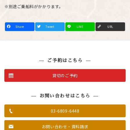
※別途ご乗船料がかかります。
F
T
L
C
a
w
i
o
c
i
n
p
e
t
e
y
b
t
L
o
e
i
o
r
n
k
k
ご予約はこちら
貸切のご予約
お問い合わせはこちら
03-6809-6448
お問い合わせ・資料請求