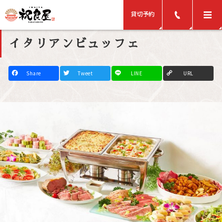
貸切予約
イタリアンビュッフェ
F
T
L
C
a
w
i
o
c
i
n
p
e
t
e
y
b
t
L
o
e
i
o
r
n
k
k