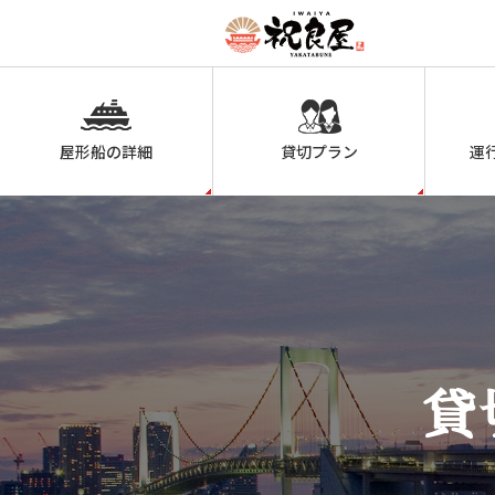
屋形船の詳細
貸切プラン
運
貸