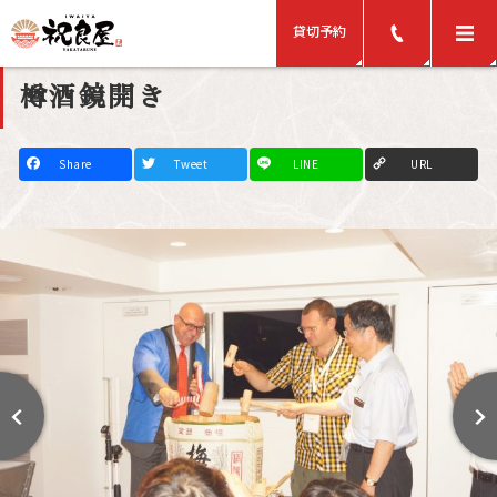
貸切予約
樽酒鏡開き
F
T
L
C
a
w
i
o
c
i
n
p
e
t
e
y
b
t
L
o
e
i
o
r
n
k
k