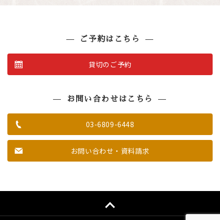
e
t
e
y
b
t
L
o
e
i
o
r
n
k
k
ご予約はこちら
貸切のご予約
お問い合わせはこちら
03-6809-6448
お問い合わせ・資料請求