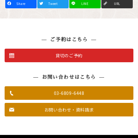
F
T
L
C
a
w
i
o
c
i
n
p
e
t
e
y
b
t
L
o
e
i
o
r
n
k
k
ご予約はこちら
貸切のご予約
お問い合わせはこちら
03-6809-6448
お問い合わせ・資料請求