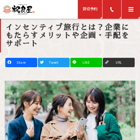
貸切予約
インセンティブ旅行とは？企業に
もたらすメリットや企画・手配を
サポート
F
T
L
C
a
w
i
o
c
i
n
p
e
t
e
y
b
t
L
o
e
i
o
r
n
k
k