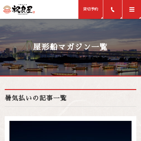
貸切予約
屋形船マガジン一覧
暑気払いの記事一覧