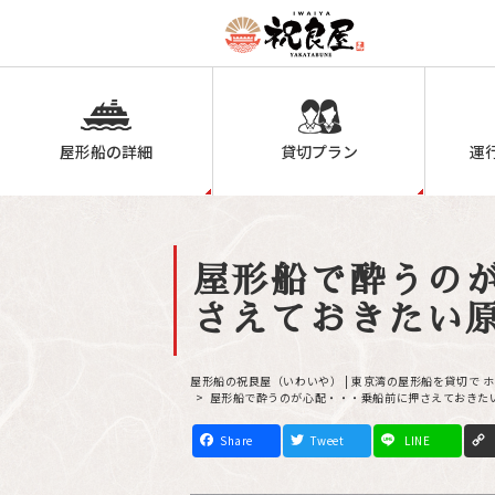
屋形船の詳細
貸切プラン
運
屋形船で酔うの
さえておきたい
屋形船の祝良屋（いわいや） | 東京湾の屋形船を貸切で 
屋形船で酔うのが心配・・・乗船前に押さえておきた
F
T
L
a
w
i
c
i
n
e
t
e