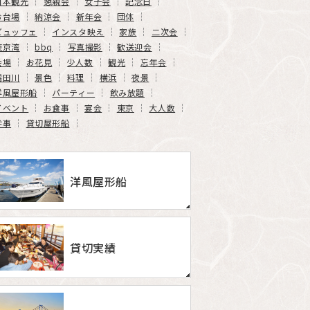
日本観光
懇親会
女子会
記念日
お台場
納涼会
新年会
団体
ビュッフェ
インスタ映え
家族
二次会
東京湾
bbq
写真撮影
歓送迎会
会場
お花見
少人数
観光
忘年会
隅田川
景色
料理
横浜
夜景
洋風屋形船
パーティー
飲み放題
イベント
お食事
宴会
東京
大人数
幹事
貸切屋形船
洋風屋形船
貸切実績