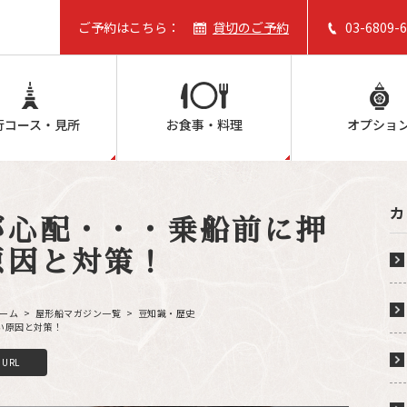
ご予約はこちら：
貸切のご予約
03-6809-
行コース・見所
お食事・料理
オプショ
カ
が心配・・・乗船前に押
原因と対策！
ホーム
屋形船マガジン一覧
豆知識・歴史
い原因と対策！
C
o
p
y