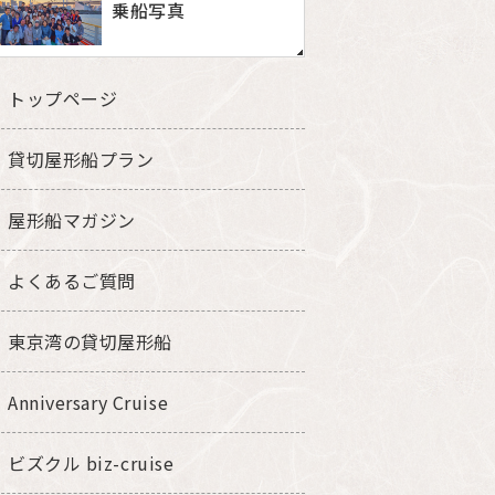
乗船写真
トップページ
貸切屋形船プラン
屋形船マガジン
よくあるご質問
東京湾の貸切屋形船
Anniversary Cruise
ビズクル biz-cruise