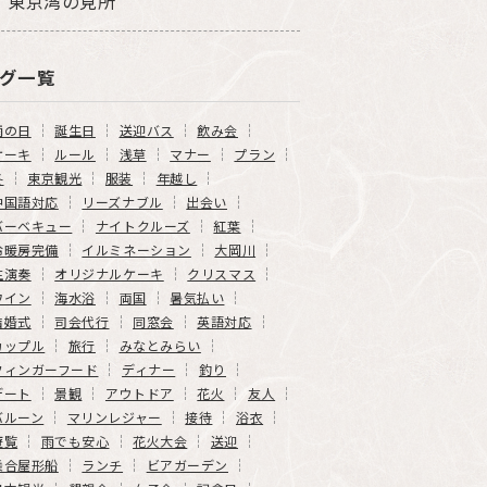
東京湾の見所
グ一覧
雨の日
誕生日
送迎バス
飲み会
ケーキ
ルール
浅草
マナー
プラン
冬
東京観光
服装
年越し
中国語対応
リーズナブル
出会い
バーベキュー
ナイトクルーズ
紅葉
冷暖房完備
イルミネーション
大岡川
生演奏
オリジナルケーキ
クリスマス
ワイン
海水浴
両国
暑気払い
結婚式
司会代行
同窓会
英語対応
カップル
旅行
みなとみらい
フィンガーフード
ディナー
釣り
デート
景観
アウトドア
花火
友人
バルーン
マリンレジャー
接待
浴衣
遊覧
雨でも安心
花火大会
送迎
乗合屋形船
ランチ
ビアガーデン