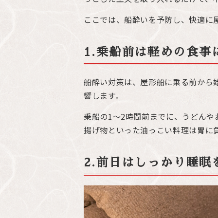
ここでは、船酔いを予防し、快適に
1.乗船前は軽めの食事
船酔い対策は、屋形船に乗る前から
響します。
乗船の1〜2時間前までに、うどん
揚げ物といった油っこい料理は胃に
2.前日はしっかり睡眠