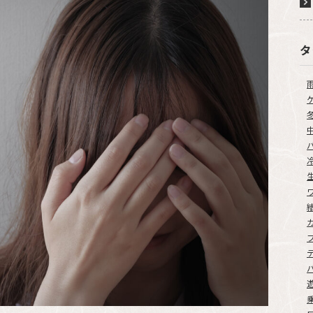
L
i
n
k
タ