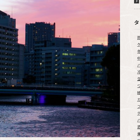
L
i
n
k
タ