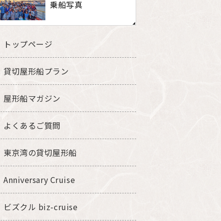
乗船写真
トップページ
貸切屋形船プラン
屋形船マガジン
よくあるご質問
東京湾の貸切屋形船
Anniversary Cruise
ビズクル biz-cruise