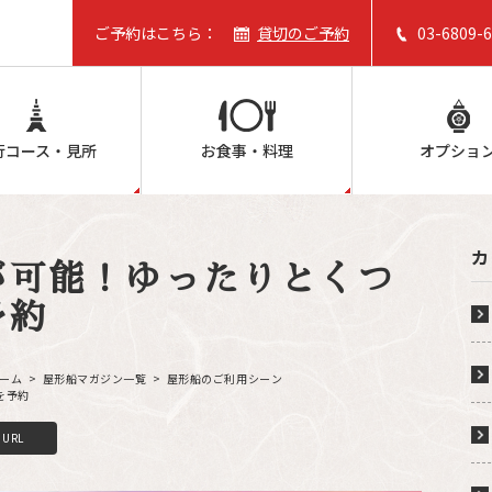
ご予約はこちら：
貸切のご予約
03-6809-
行コース・見所
お食事・料理
オプショ
カ
が可能！ゆったりとくつ
予約
ホーム
屋形船マガジン一覧
屋形船のご利用シーン
を予約
C
o
p
y