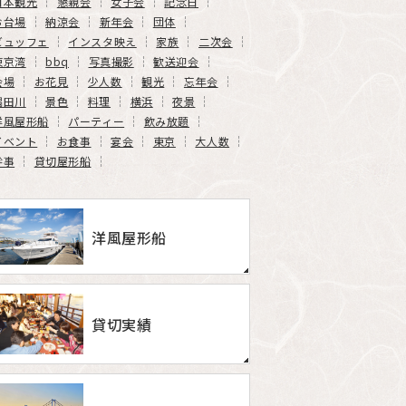
日本観光
懇親会
女子会
記念日
お台場
納涼会
新年会
団体
ビュッフェ
インスタ映え
家族
二次会
東京湾
bbq
写真撮影
歓送迎会
会場
お花見
少人数
観光
忘年会
隅田川
景色
料理
横浜
夜景
洋風屋形船
パーティー
飲み放題
イベント
お食事
宴会
東京
大人数
幹事
貸切屋形船
洋風屋形船
貸切実績