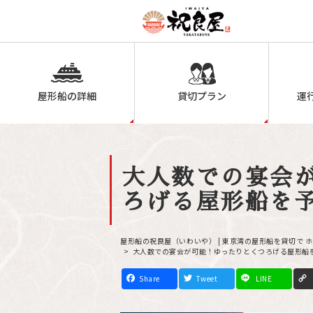
屋形船の詳細
貸切プラン
運
大人数での宴会
ろげる屋形船を
屋形船の祝良屋（いわいや） | 東京湾の屋形船を貸切で 
大人数での宴会が可能！ゆったりとくつろげる屋形船
F
T
L
a
w
i
c
i
n
e
t
e