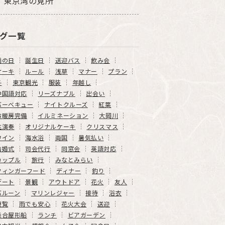
東京湾の見所
グ一覧
雨の日
誕生日
送迎バス
飲み会
ケーキ
ルール
浅草
マナー
プラン
冬
東京観光
服装
年越し
中国語対応
リーズナブル
出会い
バーベキュー
ナイトクルーズ
紅葉
冷暖房完備
イルミネーション
大岡川
生演奏
オリジナルケーキ
クリスマス
ワイン
海水浴
両国
暑気払い
結婚式
司会代行
同窓会
英語対応
カップル
旅行
みなとみらい
フィンガーフード
ディナー
釣り
デート
景観
アウトドア
花火
友人
バルーン
マリンレジャー
接待
浴衣
遊覧
雨でも安心
花火大会
送迎
乗合屋形船
ランチ
ビアガーデン